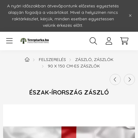
A nyári időszakban átvevőpontunk előzetes egyeztetés
alapján fogadja a vásárlókat. Mivel a helyszínen nincs
raktárkészlet, kérjük, minden esetben egyeztessen
velünk érkezés előtt.
FELSZERELÉS
ZÁSZLÓ, ZÁSZLÓK
90 X 150 CM-ES ZÁSZLÓK
ÉSZAK-ÍRORSZÁG ZÁSZLÓ