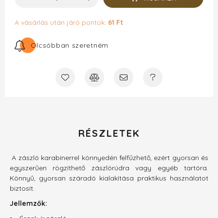
A vásárlás után járó pontok:
61 Ft
Olcsóbban szeretném
RÉSZLETEK
A zászló karabínerrel könnyedén felfűzhető, ezért gyorsan és
egyszerűen rögzíthető zászlórúdra vagy egyéb tartóra.
Könnyű, gyorsan száradó kialakítása praktikus használatot
biztosít.
Jellemzők: