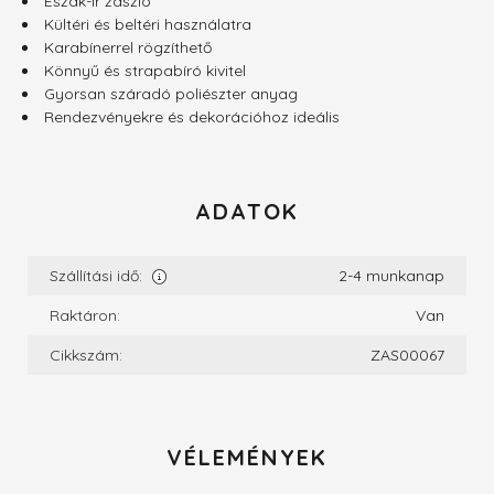
Észak-ír zászló
Kültéri és beltéri használatra
Karabínerrel rögzíthető
Könnyű és strapabíró kivitel
Gyorsan száradó poliészter anyag
Rendezvényekre és dekorációhoz ideális
ADATOK
Szállítási idő:
2-4 munkanap
Raktáron:
Van
Cikkszám:
ZAS00067
VÉLEMÉNYEK