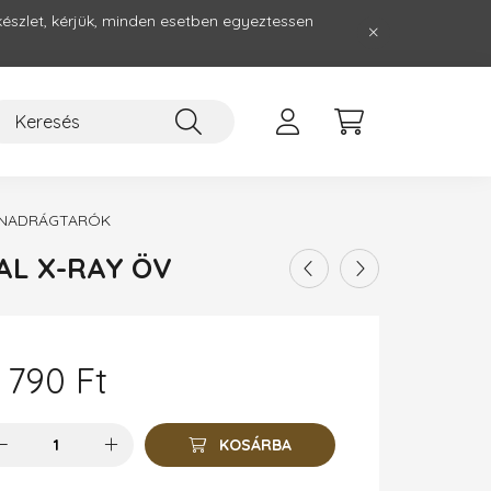
készlet, kérjük, minden esetben egyeztessen
 NADRÁGTARÓK
AL X-RAY ÖV
 790
Ft
KOSÁRBA