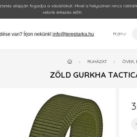
etés alapján fogadja a vásárlókat. Mivel a helyszínen nincs raktár
velünk érkezés előtt.
dése van? Írjon nekünk!
info@tereptarka.hu
RUHÁZAT
ÖVEK,
ZÖLD GURKHA TACTIC
3