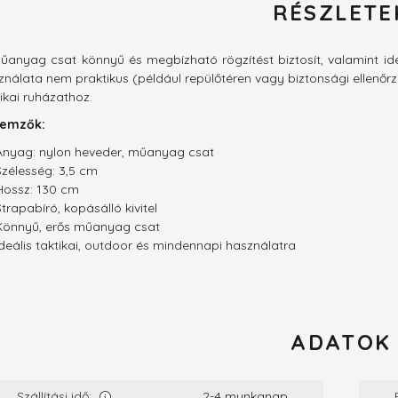
RÉSZLETE
űanyag csat könnyű és megbízható rögzítést biztosít, valamint ide
ználata nem praktikus (például repülőtéren vagy biztonsági ellenőrzés
ikai ruházathoz.
lemzők:
Anyag: nylon heveder, műanyag csat
Szélesség: 3,5 cm
Hossz: 130 cm
Strapabíró, kopásálló kivitel
Könnyű, erős műanyag csat
Ideális taktikai, outdoor és mindennapi használatra
ADATOK
Szállítási idő:
2-4 munkanap