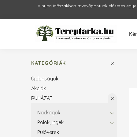
A nyári időszakban átvevőpontunk előzetes egyezt
Kér
KATEGÓRIÁK
Újdonságok
Akciók
RUHÁZAT
Nadrágok
Pólók, ingek
Pulóverek