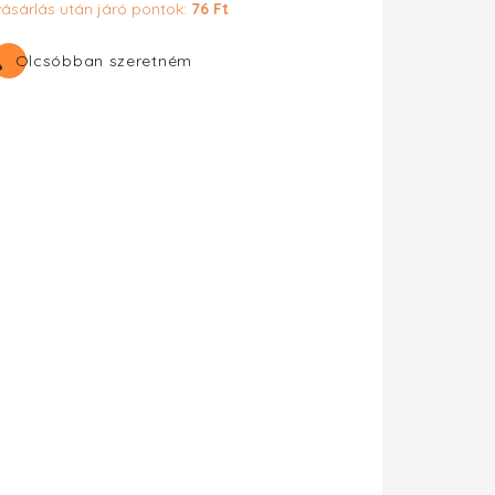
vásárlás után járó pontok:
76 Ft
Olcsóbban szeretném