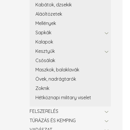
Kabátok, dzsekik
Aláöltözetek
Mellények
Sapkák
Kalapok
Kesztyűk
Csősálak
Maszkok, balaklavák
Övek, nadrágtarók
Zoknik
Hétköznapi military viselet
FELSZERELÉS
TÚRÁZÁS ÉS KEMPING
VADÁSZAT