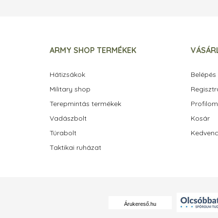
ARMY SHOP TERMÉKEK
VÁSÁRL
Hátizsákok
Belépés
Military shop
Regisztr
Terepmintás termékek
Profilom
Vadászbolt
Kosár
Túrabolt
Kedven
Taktikai ruházat
Árukereső.hu