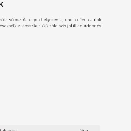
K
ális választás olyan helyeken is, ahol a fém csatok
eknél). A klasszikus OD zöld szín jól illik outdoor és
Raktáron:
Van