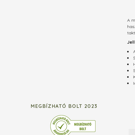
A m
has
takt
Jel
MEGBÍZHATÓ BOLT 2023