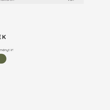
EK
ményt ír!